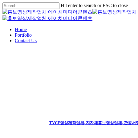
Skip
Hit enter to search or ESC to close
to
Close
main
Search
content
Menu
Home
Portfolio
Contact Us
TVCF영상제작업체, 지자체홍보영상업체, 관공