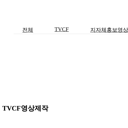
TVCF
전체
지자체홍보영
TVCF영상제작